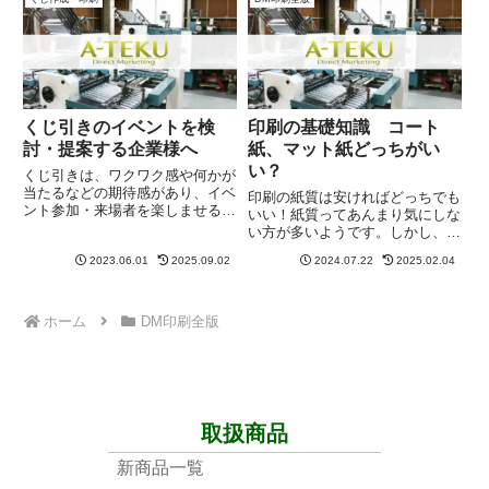
イズ及び重量の制限がありま
す。...
くじ引きのイベントを検
印刷の基礎知識 コート
討・提案する企業様へ
紙、マット紙どっちがい
い？
くじ引きは、ワクワク感や何かが
当たるなどの期待感があり、イベ
印刷の紙質は安ければどっちでも
ント参加・来場者を楽しませる必
いい！紙質ってあんまり気にしな
須アイテムです。イベントに参加
い方が多いようです。しかし、気
する理由の一つになり、くじ引き
になる方のためにちょっと印刷知
が『ある』と『ない』では集客数
2023.06.01
2025.09.02
2024.07.22
2025.02.04
識のお勉強。販売用ノベルティや
が変わってきます。集客数が上が
何か付加価値をつけるために加工
れば、商品・サービス認知度が
をする場合は限定されます。コー
上...
ト紙とマット紙のメリットデメ
ホーム
DM印刷全版
リ...
取扱商品
新商品一覧