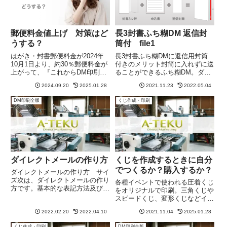
郵便料金値上げ 対策はど
長3封書ふち糊DM 返信封
うする？
筒付 file1
はがき・封書郵便料金が2024年
長3封書ふち糊DMに返信用封筒
10月1日より、約30％郵便料金が
付きのメリット封筒に入れずに送
上がって、『これからDM印刷を
ることができるふち糊DM。ダイ
どうしよう』とお悩みの方がいる
レクトメール 、申込書、返信封
2024.09.20
2025.01.28
2021.11.23
2022.05.04
と思います。はがきサイズの値上
筒を3つをドッキング！1、DM、
げ対策は通常はがきや圧着はがき
申込書、封筒を一括発注管理でき
DM印刷全版
くじ作成・印刷
などのはがきは、郵便でサイズ最
る。2、3つの印刷代及び紙代、
小媒体のためこれ以上小さ...
版代が削減できる。3、封入作...
ダイレクトメールの作り方
くじを作成するときに自分
でつくるか？購入するか？
ダイレクトメールの作り方 サイ
ズ次は、ダイレクトメールの作り
各種イベントで使われる圧着くじ
方です。基本的な表記方法及びサ
をオリジナルで印刷。三角くじや
イズのご紹介です。はがきと封書
スピードくじ、変形くじなどイベ
の作り方をご紹介します。ダイレ
ントに合わせたデザインでイベン
クトメール各種のサイズと重量に
2022.02.20
2022.04.10
2021.11.04
2025.01.28
トを盛り上げます。コロナ禍の抽
ついてダイレクトメールには、サ
選くじ印刷の進め方をご紹介。
くじ作成・印刷
DM印刷全版